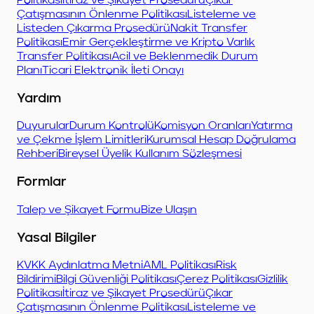
Politikası
İtiraz ve Şikayet Prosedürü
Çıkar
Çatışmasının Önlenme Politikası
Listeleme ve
Listeden Çıkarma Prosedürü
Nakit Transfer
Politikası
Emir Gerçekleştirme ve Kripto Varlık
Transfer Politikası
Acil ve Beklenmedik Durum
Planı
Ticari Elektronik İleti Onayı
Yardım
Duyurular
Durum Kontrolü
Komisyon Oranları
Yatırma
ve Çekme İşlem Limitleri
Kurumsal Hesap Doğrulama
Rehberi
Bireysel Üyelik Kullanım Sözleşmesi
Formlar
Talep ve Şikayet Formu
Bize Ulaşın
Yasal Bilgiler
KVKK Aydınlatma Metni
AML Politikası
Risk
Bildirimi
Bilgi Güvenliği Politikası
Çerez Politikası
Gizlilik
Politikası
İtiraz ve Şikayet Prosedürü
Çıkar
Çatışmasının Önlenme Politikası
Listeleme ve