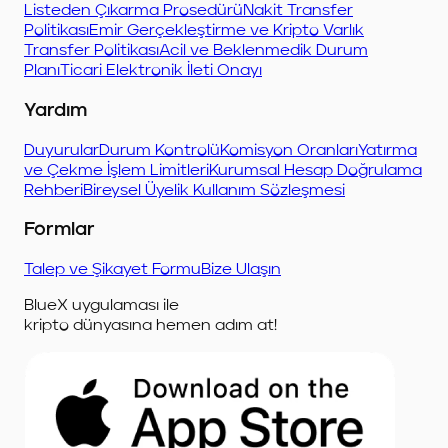
Listeden Çıkarma Prosedürü
Nakit Transfer
Politikası
Emir Gerçekleştirme ve Kripto Varlık
Transfer Politikası
Acil ve Beklenmedik Durum
Planı
Ticari Elektronik İleti Onayı
Yardım
Duyurular
Durum Kontrolü
Komisyon Oranları
Yatırma
ve Çekme İşlem Limitleri
Kurumsal Hesap Doğrulama
Rehberi
Bireysel Üyelik Kullanım Sözleşmesi
Formlar
Talep ve Şikayet Formu
Bize Ulaşın
BlueX uygulaması ile
kripto dünyasına hemen adım at!