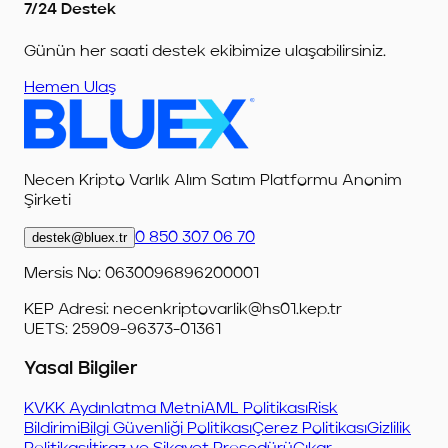
7/24 Destek
Günün her saati destek ekibimize ulaşabilirsiniz.
Hemen Ulaş
Necen Kripto Varlık Alım Satım Platformu Anonim
Şirketi
destek@bluex.tr
0 850 307 06 70
Mersis No: 0630096896200001
KEP Adresi:
necenkriptovarlik@hs01.kep.tr
UETS: 25909-96373-01361
Yasal Bilgiler
KVKK Aydınlatma Metni
AML Politikası
Risk
Bildirimi
Bilgi Güvenliği Politikası
Çerez Politikası
Gizlilik