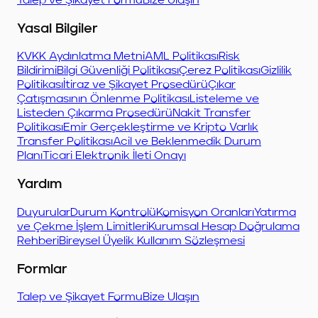
Talep ve Şikayet Formu
Bize Ulaşın
Yasal Bilgiler
KVKK Aydınlatma Metni
AML Politikası
Risk
Bildirimi
Bilgi Güvenliği Politikası
Çerez Politikası
Gizlilik
Politikası
İtiraz ve Şikayet Prosedürü
Çıkar
Çatışmasının Önlenme Politikası
Listeleme ve
Listeden Çıkarma Prosedürü
Nakit Transfer
Politikası
Emir Gerçekleştirme ve Kripto Varlık
Transfer Politikası
Acil ve Beklenmedik Durum
Planı
Ticari Elektronik İleti Onayı
Yardım
Duyurular
Durum Kontrolü
Komisyon Oranları
Yatırma
ve Çekme İşlem Limitleri
Kurumsal Hesap Doğrulama
Rehberi
Bireysel Üyelik Kullanım Sözleşmesi
Formlar
Talep ve Şikayet Formu
Bize Ulaşın