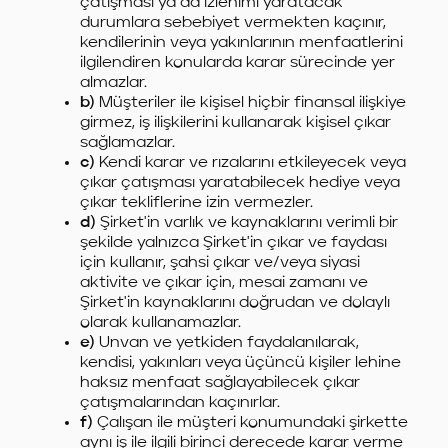
çatışması ya da izlenimi yaratacak
durumlara sebebiyet vermekten kaçınır,
kendilerinin veya yakınlarının menfaatlerini
ilgilendiren konularda karar sürecinde yer
almazlar.
b)
Müşteriler ile kişisel hiçbir finansal ilişkiye
girmez, iş ilişkilerini kullanarak kişisel çıkar
sağlamazlar.
c)
Kendi karar ve rızalarını etkileyecek veya
çıkar çatışması yaratabilecek hediye veya
çıkar tekliflerine izin vermezler.
d)
Şirket'in varlık ve kaynaklarını verimli bir
şekilde yalnızca Şirket'in çıkar ve faydası
için kullanır, şahsi çıkar ve/veya siyasi
aktivite ve çıkar için, mesai zamanı ve
Şirket'in kaynaklarını doğrudan ve dolaylı
olarak kullanamazlar.
e)
Unvan ve yetkiden faydalanılarak,
kendisi, yakınları veya üçüncü kişiler lehine
haksız menfaat sağlayabilecek çıkar
çatışmalarından kaçınırlar.
f)
Çalışan ile müşteri konumundaki şirkette
aynı iş ile ilgili birinci derecede karar verme