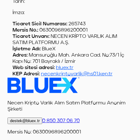
Tarih:
İmza:
Ticaret Sicil Numarası:
265743
Mersis No.:
0630096896200001
Ticaret Unvanı:
NECEN KRİPTO VARLIK ALIM
SATIM PLATFORMU A.Ş.
İşletme Adı:
BlueX
Adres:
Mansuroğlu Mah. Ankara Cad. No:73/1 İç
Kapı No: 701 Bayraklı / İzmir
Web sitesi adresi:
bluex.tr
KEP Adresi:
necenkriptovarlik@hs01.kep.tr
Necen Kripto Varlık Alım Satım Platformu Anonim
Şirketi
destek@bluex.tr
0 850 307 06 70
Mersis No: 0630096896200001