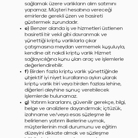
sağlamak üzere varlıkların alım satımını
yapamaz. Müşteri hesabına vereceği
emirlerde gerekli özen ve basireti
göstermek zorundadır.
e)
Benzer alanda iş ve hizmetleri üstlenen
basiretli bir vekil gibi davranmak ve
yönettiği kripto varlıklarla çıkar
çatışmasına meydan vermemek koşuluyla,
kendine ait nakdi kripto varlık Hizmet
sağlayıcılığına konu olan araç ve işlemlerle
değerlendirebilir.
f)
Birden fazla kripto varlık yönettiğinde
objektif iyi niyet kurallarına aykırı olarak
kripto varlık biri veya birden fazlası lehine,
diğerleri aleyhine sonuç verebilecek
işlemlerde bulunamaz.
g)
Yatırım kararlarını, güvenilir gerekçe, bilgi,
belge ve analizlere dayandırmak; içtüzük,
izahname ve/veya esas sözleşme ile
belirlenen yatırım ilkelerine uymak,
müşterilerinin mali durumunu ve eğitim
düzeyini dikkate almak ve sözleşme