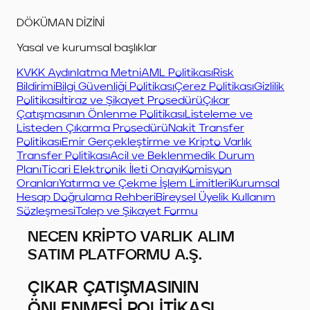
DÖKÜMAN DİZİNİ
Yasal ve kurumsal başlıklar
KVKK Aydınlatma Metni
AML Politikası
Risk
Bildirimi
Bilgi Güvenliği Politikası
Çerez Politikası
Gizlilik
Politikası
İtiraz ve Şikayet Prosedürü
Çıkar
Çatışmasının Önlenme Politikası
Listeleme ve
Listeden Çıkarma Prosedürü
Nakit Transfer
Politikası
Emir Gerçekleştirme ve Kripto Varlık
Transfer Politikası
Acil ve Beklenmedik Durum
Planı
Ticari Elektronik İleti Onayı
Komisyon
Oranları
Yatırma ve Çekme İşlem Limitleri
Kurumsal
Hesap Doğrulama Rehberi
Bireysel Üyelik Kullanım
Sözleşmesi
Talep ve Şikayet Formu
NECEN KRİPTO VARLIK ALIM
SATIM PLATFORMU A.Ş.
ÇIKAR ÇATIŞMASININ
ÖNLENMESİ POLİTİKASI