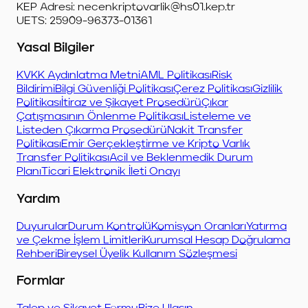
KEP Adresi:
necenkriptovarlik@hs01.kep.tr
UETS: 25909-96373-01361
Yasal Bilgiler
KVKK Aydınlatma Metni
AML Politikası
Risk
Bildirimi
Bilgi Güvenliği Politikası
Çerez Politikası
Gizlilik
Politikası
İtiraz ve Şikayet Prosedürü
Çıkar
Çatışmasının Önlenme Politikası
Listeleme ve
Listeden Çıkarma Prosedürü
Nakit Transfer
Politikası
Emir Gerçekleştirme ve Kripto Varlık
Transfer Politikası
Acil ve Beklenmedik Durum
Planı
Ticari Elektronik İleti Onayı
Yardım
Duyurular
Durum Kontrolü
Komisyon Oranları
Yatırma
ve Çekme İşlem Limitleri
Kurumsal Hesap Doğrulama
Rehberi
Bireysel Üyelik Kullanım Sözleşmesi
Formlar