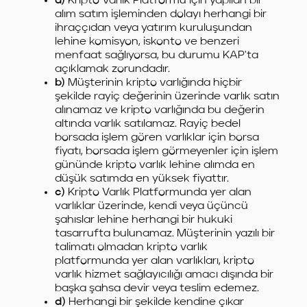
a)
Kripto Varlık Platformu için yapılan bir
alım satım işleminden dolayı herhangi bir
ihraççıdan veya yatırım kuruluşundan
lehine komisyon, iskonto ve benzeri
menfaat sağlıyorsa, bu durumu KAP'ta
açıklamak zorundadır.
b)
Müşterinin kripto varlığında hiçbir
şekilde rayiç değerinin üzerinde varlık satın
alınamaz ve kripto varlığında bu değerin
altında varlık satılamaz. Rayiç bedel
borsada işlem gören varlıklar için borsa
fiyatı, borsada işlem görmeyenler için işlem
gününde kripto varlık lehine alımda en
düşük satımda en yüksek fiyattır.
c)
Kripto Varlık Platformunda yer alan
varlıklar üzerinde, kendi veya üçüncü
şahıslar lehine herhangi bir hukuki
tasarrufta bulunamaz. Müşterinin yazılı bir
talimatı olmadan kripto varlık
platformunda yer alan varlıkları, kripto
varlık hizmet sağlayıcılığı amacı dışında bir
başka şahsa devir veya teslim edemez.
d)
Herhangi bir şekilde kendine çıkar