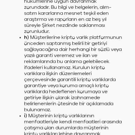
hükümlerine uygun davranmak
zorundadır. Bu bilgi ve belgelerin, alım-
satım kararlarına mesnet teşkil eden
araştırma ve raporların en az beş yıl
süreyle Şirket nezdinde saklanması
zorunludur.
h)
Müşterilerine kripto varlık platformunun
önceden saptanmış belirli bir getiriyi
sağlayacağına dair herhangi bir sözlü veya
yazılı garanti veremez ve ilan ve
reklamlarında bu anlama gelebilecek
ifadeleri kullanamaz. Kurulun kripto
varlıklara ilişkin düzenlemeleri
çerçevesinde garantili kripto varlıklarda
garantiye veya koruma amaçlı kripto
varlıklarda hedeflenen korumaya ve
getiriye ilişkin olarak izahnamede
belirlenenlerin ötesinde bir açıklamada
bulunamaz.
i)
Müşterinin kripto varlıklarının
menfaatleriyle kendi menfaatleri arasında
çatışma olan durumlarda müşterinin
kripto varlıkları lehine davranmak