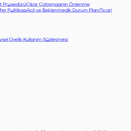
et Prosedürü
Çıkar Çatışmasının Önlenme
er Politikası
Acil ve Beklenmedik Durum Planı
Ticari
ysel Üyelik Kullanım Sözleşmesi