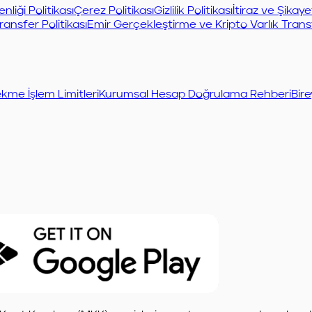
enliği Politikası
Çerez Politikası
Gizlilik Politikası
İtiraz ve Şikay
ransfer Politikası
Emir Gerçekleştirme ve Kripto Varlık Transf
kme İşlem Limitleri
Kurumsal Hesap Doğrulama Rehberi
Bire