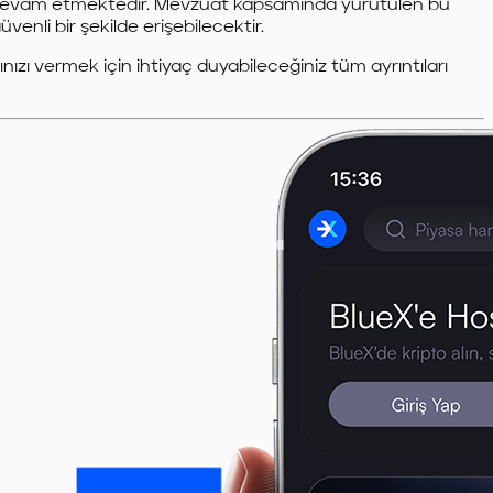
arı devam etmektedir. Mevzuat kapsamında yürütülen bu
venli bir şekilde erişebilecektir.
ızı vermek için ihtiyaç duyabileceğiniz tüm ayrıntıları