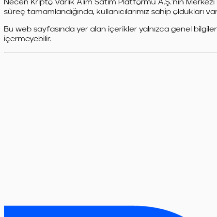
Necen Kripto Varlık Alım Satım Platformu A.Ş.'nin Merke
süreç tamamlandığında, kullanıcılarımız sahip oldukları varl
Bu web sayfasında yer alan içerikler yalnızca genel bilgile
içermeyebilir.