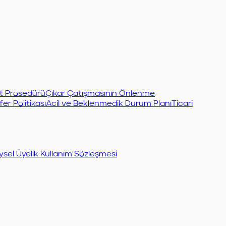
et Prosedürü
Çıkar Çatışmasının Önlenme
er Politikası
Acil ve Beklenmedik Durum Planı
Ticari
ysel Üyelik Kullanım Sözleşmesi