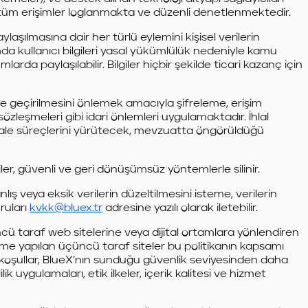
r ve tüm erişimler loglanmakta ve düzenli denetlenmektedir.
aylaşılmasına dair her türlü eylemini kişisel verilerin
a kullanıcı bilgileri yasal yükümlülük nedeniyle kamu
arda paylaşılabilir. Bilgiler hiçbir şekilde ticari kazanç için
e ele geçirilmesini önlemek amacıyla şifreleme, erişim
ik sözleşmeleri gibi idari önlemleri uygulamaktadır. İhlal
üdahale süreçlerini yürütecek, mevzuatta öngörüldüğü
ler, güvenli ve geri dönüşümsüz yöntemlerle silinir.
lış veya eksik verilerin düzeltilmesini isteme, verilerin
ruları
kvkk@bluex.tr
adresine yazılı olarak iletebilir.
cü taraf web sitelerine veya dijital ortamlara yönlendiren
ndirme yapılan üçüncü taraf siteler bu politikanın kapsamı
 bu koşullar, BlueX’nın sunduğu güvenlik seviyesinden daha
ik uygulamaları, etik ilkeler, içerik kalitesi ve hizmet