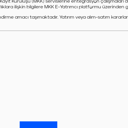
zi Kayıt Kuruluşu (MKK) servislerine entegrasyon çalışmal
ıklara ilişkin bilgilere MKK E-Yatrımcı platformu üzerinden gü
ndirme amacı taşımaktadır. Yatırım veya alım-satım kararların