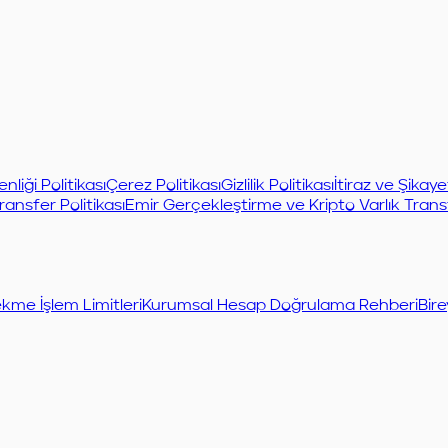
enliği Politikası
Çerez Politikası
Gizlilik Politikası
İtiraz ve Şikay
ransfer Politikası
Emir Gerçekleştirme ve Kripto Varlık Transf
kme İşlem Limitleri
Kurumsal Hesap Doğrulama Rehberi
Bire