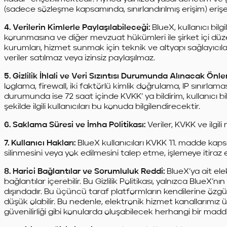
(sadece sözleşme kapsamında, sınırlandırılmış erişim) erişeb
4. Verilerin Kimlerle Paylaşılabileceği:
BlueX, kullanıcı bilg
korunmasına ve diğer mevzuat hükümleri ile şirket içi dü
kurumları, hizmet sunmak için teknik ve altyapı sağlayıcılar, 
veriler satılmaz veya izinsiz paylaşılmaz.
5. Gizlilik İhlali ve Veri Sızıntısı Durumunda Alınacak Önle
loglama, firewall, iki faktörlü kimlik doğrulama, IP sınırlaması 
durumunda ise 72 saat içinde KVKK’ ya bildirim, kullanıcı 
şekilde ilgili kullanıcıları bu konuda bilgilendirecektir.
6. Saklama Süresi ve İmha Politikası:
Veriler, KVKK ve ilgi
7. Kullanıcı Hakları:
BlueX kullanıcıları KVKK 11. madde kapsam
silinmesini veya yok edilmesini talep etme, işlemeye itiraz
8. Harici Bağlantılar ve Sorumluluk Reddi:
BlueX’ya ait ele
bağlantılar içerebilir. Bu Gizlilik Politikası, yalnızca Blue
dışındadır. Bu üçüncü taraf platformların kendilerine özgü g
düşük olabilir. Bu nedenle, elektronik hizmet kanallarımız üze
güvenilirliği gibi konularda oluşabilecek herhangi bir mad