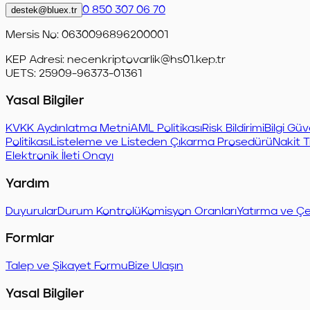
destek@bluex.tr
0 850 307 06 70
Mersis No: 0630096896200001
KEP Adresi:
necenkriptovarlik@hs01.kep.tr
UETS: 25909-96373-01361
Yasal Bilgiler
KVKK Aydınlatma Metni
AML Politikası
Risk Bildirimi
Bilgi Güv
Politikası
Listeleme ve Listeden Çıkarma Prosedürü
Nakit T
Elektronik İleti Onayı
Yardım
Duyurular
Durum Kontrolü
Komisyon Oranları
Yatırma ve Çe
Formlar
Talep ve Şikayet Formu
Bize Ulaşın
Yasal Bilgiler