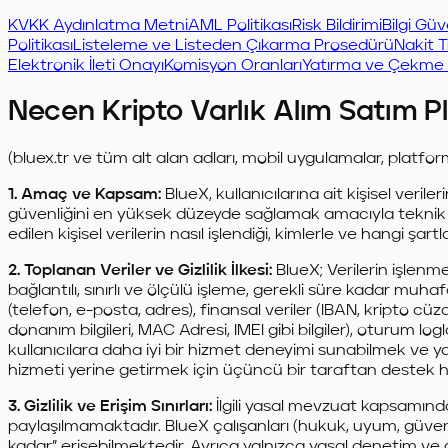
KVKK Aydınlatma Metni
AML Politikası
Risk Bildirimi
Bilgi Güv
Politikası
Listeleme ve Listeden Çıkarma Prosedürü
Nakit T
Elektronik İleti Onayı
Komisyon Oranları
Yatırma ve Çekme İ
Necen Kripto Varlık Alım Satım Pla
(bluex.tr ve tüm alt alan adları, mobil uygulamalar, platfor
1. Amaç ve Kapsam:
BlueX, kullanıcılarına ait kişisel veril
güvenliğini en yüksek düzeyde sağlamak amacıyla teknik ve 
edilen kişisel verilerin nasıl işlendiği, kimlerle ve hangi şart
2. Toplanan Veriler ve Gizlilik İlkesi:
BlueX; Verilerin işlenm
bağlantılı, sınırlı ve ölçülü işleme, gerekli süre kadar muhafa
(telefon, e-posta, adres), finansal veriler (IBAN, kripto cüzd
donanım bilgileri, MAC Adresi, IMEI gibi bilgiler), oturum logl
kullanıcılara daha iyi bir hizmet deneyimi sunabilmek ve 
hizmeti yerine getirmek için üçüncü bir taraftan destek 
3. Gizlilik ve Erişim Sınırları:
İlgili yasal mevzuat kapsamında
paylaşılmamaktadır. BlueX çalışanları (hukuk, uyum, güvenlik
kadar” erişebilmektedir. Ayrıca yalnızca yasal denetim ve