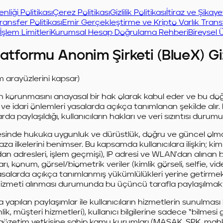
enliği Politikası
Çerez Politikası
Gizlilik Politikası
İtiraz ve Şikay
ransfer Politikası
Emir Gerçekleştirme ve Kripto Varlık Transf
şlem Limitleri
Kurumsal Hesap Doğrulama Rehberi
Bireysel 
tformu Anonim Şirketi (BlueX) Gizli
m arayüzlerini kapsar)
erin korunmasını anayasal bir hak olarak kabul eder ve bu doğr
idari önlemleri yasalarda açıkça tanımlanan şekilde alır. Bu
larda paylaşıldığı, kullanıcıların hakları ve veri sızıntısı duru
esinde hukuka uygunluk ve dürüstlük, doğru ve güncel olma,
za ilkelerini benimser. Bu kapsamda kullanıcılara ilişkin; kimlik
an adresleri, işlem geçmişi), IP adresi ve WLAN'dan alınan bazı 
arı, konum, görsel/biometrik veriler (kimlik görseli, selfie, vi
yasalarda açıkça tanımlanmış yükümlülükleri yerine getirme
hizmeti alınması durumunda bu üçüncü tarafla paylaşılmakt
 yapılan paylaşımlar ile kullanıcıların hizmetlerin sunulmas
, müşteri hizmetleri), kullanıcı bilgilerine sadece “bilmesi g
 gözetim yetkisine sahip kamu kurumları (MASAK, SPK, mahkem