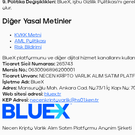
9. Politika Değişiklikleri:
BlueX, işbu Gizlilik Politikası’nı ge
olur.
Diğer Yasal Metinler
KVKK Metni
AML Politikası
Risk Bildirimi
BlueX platformunu ve diğer dijital hizmet kanallarını kullan
Ticaret Sicil Numarası:
265743
Mersis No.:
0630096896200001
Ticaret Unvanı:
NECEN KRİPTO VARLIK ALIM SATIM PLATF
İşletme Adı:
BlueX
Adres:
Mansuroğlu Mah. Ankara Cad. No:73/1 İç Kapı No: 701
Web sitesi adresi:
bluex.tr
KEP Adresi:
necenkriptovarlik@hs01.kep.tr
Necen Kripto Varlık Alım Satım Platformu Anonim Şirketi