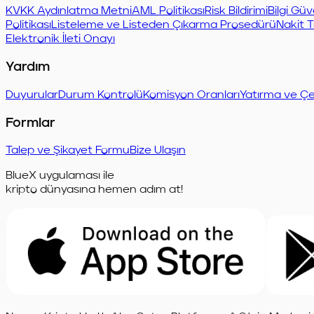
KVKK Aydınlatma Metni
AML Politikası
Risk Bildirimi
Bilgi Güv
Politikası
Listeleme ve Listeden Çıkarma Prosedürü
Nakit T
Elektronik İleti Onayı
Yardım
Duyurular
Durum Kontrolü
Komisyon Oranları
Yatırma ve Çe
Formlar
Talep ve Şikayet Formu
Bize Ulaşın
BlueX uygulaması ile
kripto dünyasına hemen adım at!