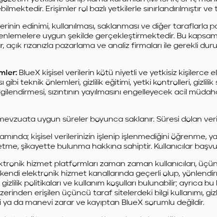
ilmektedir. Erişimler rol bazlı yetkilerle sınırlandırılmıştı
ilerinin edinimi, kullanılması, saklanması ve diğer taraflarla p
zenlemelere uygun şekilde gerçekleştirmektedir. Bu kapsamd
açık rızanızla pazarlama ve analiz firmaları ile gerekli duruml
mler:
BlueX kişisel verilerin kötü niyetli ve yetkisiz kişilerc
gibi teknik önlemleri, gizlilik eğitimi, yetki kontrolleri, gizlil
bilgilendirmesi, sızıntının yayılmasını engelleyecek acil m
li mevzuata uygun süreler boyunca saklanır. Süresi dolan veri
ında; kişisel verilerinizin işlenip işlenmediğini öğrenme, yan
 etme, şikayette bulunma hakkına sahiptir. Kullanıcılar başvu
ktronik hizmet platformları zaman zaman kullanıcıları, üçün
X’nın kendi elektronik hizmet kanallarında geçerli olup, yönle
izlilik politikaları ve kullanım koşulları bulunabilir; ayrıca
rinden erişilen üçüncü taraf sitelerdeki bilgi kullanımı, gizlil
di ya da manevi zarar ve kayıptan BlueX sorumlu değildir.