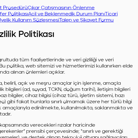
et Prosedürü
Çıkar Çatışmasının Önlenme
er Politikası
Acil ve Beklenmedik Durum Planı
Ticari
Üyelik Kullanım Sözleşmesi
Talep ve Şikayet Formu
lik Politikası
ultuda tüm faaliyetlerinde ve veri gizliliği ve veri
 politika, web sitemizi ve hizmetlerimizi kullanırken elde
munda alınan önlemleri açıklar.
 belirli, açık ve meşru amaçlar için işlenme, amaçla
 bilgileri (ad, soyad, TCKN, doğum tarihi), iletişim bilgileri
bilgiler, cihaz bilgisi (cihaz türü, işletim sistemi, bazı
deo) gibi fakat bunlarla sınırlı olmamak üzere her türlü bilgi
k amaçlarıyla edinilmekte, kullanılmakta, saklanmakta ve
adır.
ı kapsamında verecekleri rızalar haricinde
erekenler” prensibi çerçevesinde; “sınırlı ve gerektiği
eler), ve destek alınan teknoloji altyapı sağlayıcıları