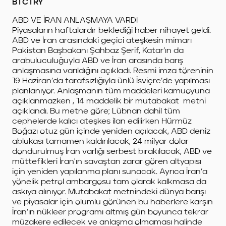
BTCTRY
ABD VE İRAN ANLAŞMAYA VARDI
Piyasaların haftalardır beklediği haber nihayet geldi.
ABD ve İran arasındaki geçici ateşkesin mimarı
Pakistan Başbakanı Şahbaz Şerif, Katar’ın da
arabuluculuğuyla ABD ve İran arasında barış
anlaşmasına varıldığını açıkladı. Resmi imza töreninin
19 Haziran’da tarafsızlığıyla ünlü İsviçre’de yapılması
planlanıyor. Anlaşmanın tüm maddeleri kamuoyuna
açıklanmazken , 14 maddelik bir mutabakat metni
açıklandı. Bu metne göre; Lübnan dahil tüm
cephelerde kalıcı ateşkes ilan edilirken Hürmüz
Boğazı otuz gün içinde yeniden açılacak, ABD deniz
ablukası tamamen kaldırılacak, 24 milyar dolar
dondurulmuş İran varlığı serbest bırakılacak, ABD ve
müttefikleri İran'ın savaştan zarar gören altyapısı
için yeniden yapılanma planı sunacak. Ayrıca İran’a
yönelik petrol ambargosu tam olarak kalkmasa da
askıya alınıyor. Mutabakat metnindeki dünya barışı
ve piyasalar için olumlu görünen bu haberlere karşın
İran’ın nükleer programı altmış gün boyunca tekrar
müzakere edilecek ve anlaşma olmaması halinde