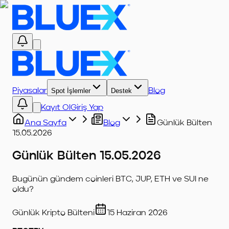
Piyasalar
Spot İşlemler
Destek
Blog
Kayıt Ol
Giriş Yap
Ana Sayfa
Blog
Günlük Bülten
15.05.2026
Günlük Bülten 15.05.2026
Bugünün gündem coinleri BTC, JUP, ETH ve SUI ne
oldu?
Günlük Kripto Bülteni
15 Haziran 2026