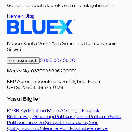
Günün her saati destek ekibimize ulaşabilirsiniz.
Hemen Ulaş
Necen Kripto Varlık Alım Satım Platformu Anonim
Şirketi
destek@bluex.tr
0 850 307 06 70
Mersis No: 0630096896200001
KEP Adresi:
necenkriptovarlik@hs01.kep.tr
UETS: 25909-96373-01361
Yasal Bilgiler
KVKK Aydınlatma Metni
AML Politikası
Risk
Bildirimi
Bilgi Güvenliği Politikası
Çerez Politikası
Gizlilik
Politikası
İtiraz ve Şikayet Prosedürü
Çıkar
Çatışmasının Önlenme Politikası
Listeleme ve