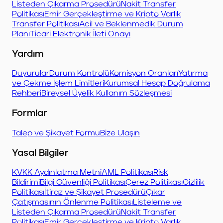
Listeden Çıkarma Prosedürü
Nakit Transfer
Politikası
Emir Gerçekleştirme ve Kripto Varlık
Transfer Politikası
Acil ve Beklenmedik Durum
Planı
Ticari Elektronik İleti Onayı
Yardım
Duyurular
Durum Kontrolü
Komisyon Oranları
Yatırma
ve Çekme İşlem Limitleri
Kurumsal Hesap Doğrulama
Rehberi
Bireysel Üyelik Kullanım Sözleşmesi
Formlar
Talep ve Şikayet Formu
Bize Ulaşın
Yasal Bilgiler
KVKK Aydınlatma Metni
AML Politikası
Risk
Bildirimi
Bilgi Güvenliği Politikası
Çerez Politikası
Gizlilik
Politikası
İtiraz ve Şikayet Prosedürü
Çıkar
Çatışmasının Önlenme Politikası
Listeleme ve
Listeden Çıkarma Prosedürü
Nakit Transfer
Politikası
Emir Gerçekleştirme ve Kripto Varlık