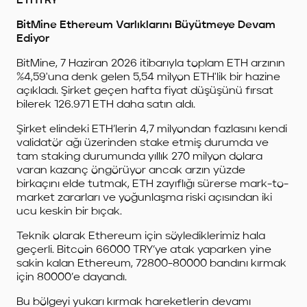
ETHTRY
BitMine Ethereum Varlıklarını Büyütmeye Devam
Ediyor
BitMine, 7 Haziran 2026 itibarıyla toplam ETH arzının
%4,59'una denk gelen 5,54 milyon ETH'lik bir hazine
açıkladı. Şirket geçen hafta fiyat düşüşünü fırsat
bilerek 126.971 ETH daha satın aldı.
Şirket elindeki ETH’lerin 4,7 milyondan fazlasını kendi
validatör ağı üzerinden stake etmiş durumda ve
tam staking durumunda yıllık 270 milyon dolara
varan kazanç öngörüyor ancak arzın yüzde
birkaçını elde tutmak, ETH zayıflığı sürerse mark-to-
market zararları ve yoğunlaşma riski açısından iki
ucu keskin bir bıçak.
Teknik olarak Ethereum için söylediklerimiz hala
geçerli. Bitcoin 66000 TRY’ye atak yaparken yine
sakin kalan Ethereum, 72800-80000 bandını kırmak
için 80000’e dayandı.
Bu bölgeyi yukarı kırmak hareketlerin devamı