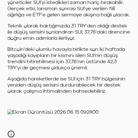
yöneticiler SUI'yi istedikleri zaman hariç bırakabilir.
Gerçek etki, lansman sonrası SUI'ye verilen fiilî
ağırlığa ve ETF'e gelen sermaye akışına bağlı olacak.
Teknik olarak baktığımızda 31 TRY’den aldığı destek
ile düşüş serisini sonlandıran SUI, 37,76’daki direncine
doğru emin adımlarla ilerliyor.
Bitcoin’deki olumlu havayla birlikte son iki haftada
yaşadığı kayıpların bir kısmını silen SUI’nin düşüş
trendini bitirebilmesi için 37,76’nın üstünde 42,3
TRY’yi de geçmesi oldukça önemli.
Aşağıda hareketlerde ise SUI için 31 TRY bölgesinin
yeniden düşüş serisini durdurabilecek bir destek
olarak çalışma ihtimalinden bahsedebiliriz.