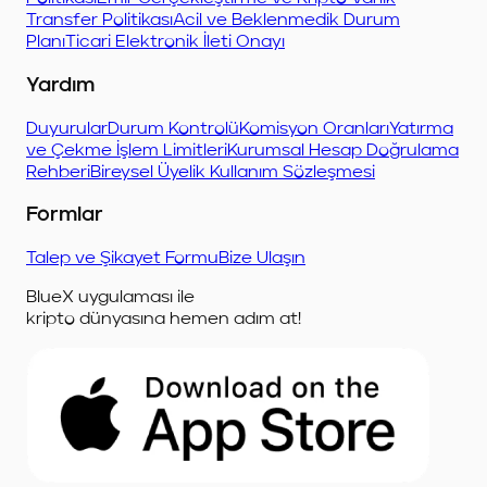
Transfer Politikası
Acil ve Beklenmedik Durum
Planı
Ticari Elektronik İleti Onayı
Yardım
Duyurular
Durum Kontrolü
Komisyon Oranları
Yatırma
ve Çekme İşlem Limitleri
Kurumsal Hesap Doğrulama
Rehberi
Bireysel Üyelik Kullanım Sözleşmesi
Formlar
Talep ve Şikayet Formu
Bize Ulaşın
BlueX uygulaması ile
kripto dünyasına hemen adım at!