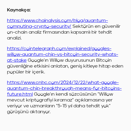
Kaynakça:
https://www.chainalysis.com/blog/quantum-
computing-crypto-security/
Sektörün en güvenilir
on-chain analiz firmasından kapsamlı bir tehdit
analizi.
https://cointelegraph.com/explained/googles-
willow-quantum-chip-vs-bitcoin-security-whats-
at-stake
Google'ın Willow duyurusunun Bitcoin
güvenliğine etkisini anlatan, geniş kitleye hitap eden
popüler bir içerik.
https://www.cnbc.com/2024/12/22/what-google-
quantum-chip-breakthrough-means-for-bitcoins-
future.html
Google'ın kendi sözcüsünün "Willow
mevcut kriptografiyi kıramaz" açıklamasına yer
veriyor ve uzmanların "5-15 yıl daha tehdit yok"
görüşünü aktarıyor.