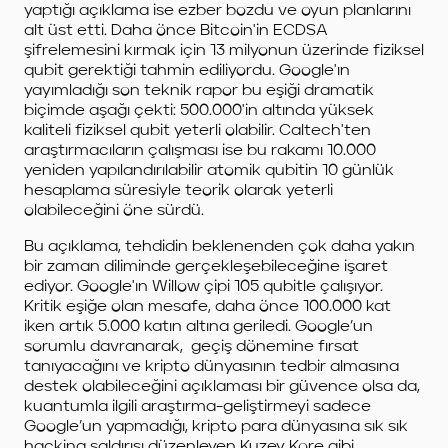
yaptığı açıklama ise ezber bozdu ve oyun planlarını
alt üst etti. Daha önce Bitcoin'in ECDSA
şifrelemesini kırmak için 13 milyonun üzerinde fiziksel
qubit gerektiği tahmin ediliyordu. Google'ın
yayımladığı son teknik rapor bu eşiği dramatik
biçimde aşağı çekti: 500.000'in altında yüksek
kaliteli fiziksel qubit yeterli olabilir. Caltech'ten
araştırmacıların çalışması ise bu rakamı 10.000
yeniden yapılandırılabilir atomik qubitin 10 günlük
hesaplama süresiyle teorik olarak yeterli
olabileceğini öne sürdü.
Bu açıklama, tehdidin beklenenden çok daha yakın
bir zaman diliminde gerçekleşebileceğine işaret
ediyor. Google'ın Willow çipi 105 qubitle çalışıyor.
Kritik eşiğe olan mesafe, daha önce 100.000 kat
iken artık 5.000 katın altına geriledi. Google’un
sorumlu davranarak, geçiş dönemine fırsat
tanıyacağını ve kripto dünyasının tedbir almasına
destek olabileceğini açıklaması bir güvence olsa da,
kuantumla ilgili araştırma-geliştirmeyi sadece
Google’un yapmadığı, kripto para dünyasına sık sık
hacking saldırısı düzenleyen Kuzey Kore gibi