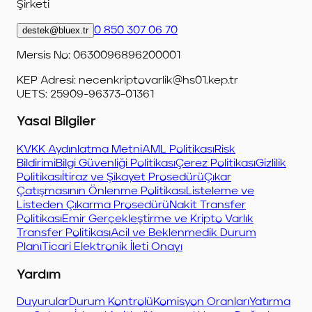
Şirketi
destek@bluex.tr
0 850 307 06 70
Mersis No: 0630096896200001
KEP Adresi:
necenkriptovarlik@hs01.kep.tr
UETS: 25909-96373-01361
Yasal Bilgiler
KVKK Aydınlatma Metni
AML Politikası
Risk
Bildirimi
Bilgi Güvenliği Politikası
Çerez Politikası
Gizlilik
Politikası
İtiraz ve Şikayet Prosedürü
Çıkar
Çatışmasının Önlenme Politikası
Listeleme ve
Listeden Çıkarma Prosedürü
Nakit Transfer
Politikası
Emir Gerçekleştirme ve Kripto Varlık
Transfer Politikası
Acil ve Beklenmedik Durum
Planı
Ticari Elektronik İleti Onayı
Yardım
Duyurular
Durum Kontrolü
Komisyon Oranları
Yatırma