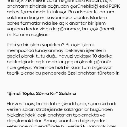
Yaklaşık 718 milyar dolar değerindeki Bitcoin, açık
anahtarın zincirde doğrudan görünebildiği eski P2PK
adres formatında tutuluyor. Bu adresler kuantum
saldırısına karşı en savunmasız olanlar. Modern
adres formatlarında ise açık anahtar bir işlem
yapılana kadar zincirde görünmez, bu çok önemli
bir koruma sağlıyor.
Peki ya bir işlem yapılırken? Bitcoin işlemi
mempool'da (onaylanmayı bekleyen işlemlerin
geçici olarak tutulduğu havuz) yaklaşık 10 dakika
beklediğinde açık anahtar geçici olarak görünür
hale geliyor. Yeterince hızlı bir kuantum bilgisayar
teorik olarak bu pencerede özel anahtarı türetebilir.
"Şimdi Topla, Sonra Kır" Saldırısı
Harvest now, break later (şimdi topla, sonra kır) adı
verilen saldırı stratejisinde saldırganlar bugünden
blokzincirdeki açık anahtarları toplamakta ve
depolamaktalar. Amaç, kuantum bilgisayarlar
yeterince güçlendiğinde bu verileri kullanarak özel