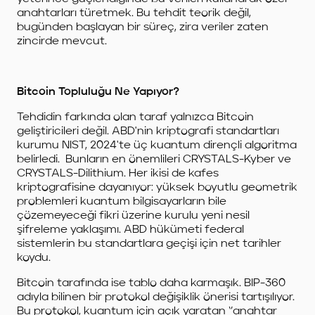
anahtarları türetmek. Bu tehdit teorik değil,
bugünden başlayan bir süreç, zira veriler zaten
zincirde mevcut.
Bitcoin Topluluğu Ne Yapıyor?
Tehdidin farkında olan taraf yalnızca Bitcoin
geliştiricileri değil. ABD'nin kriptografi standartları
kurumu NIST, 2024'te üç kuantum dirençli algoritma
belirledi. Bunların en önemlileri CRYSTALS-Kyber ve
CRYSTALS-Dilithium. Her ikisi de kafes
kriptografisine dayanıyor: yüksek boyutlu geometrik
problemleri kuantum bilgisayarların bile
çözemeyeceği fikri üzerine kurulu yeni nesil
şifreleme yaklaşımı. ABD hükümeti federal
sistemlerin bu standartlara geçişi için net tarihler
koydu.
Bitcoin tarafında ise tablo daha karmaşık. BIP-360
adıyla bilinen bir protokol değişiklik önerisi tartışılıyor.
Bu protokol, kuantum için açık yaratan ‘’anahtar