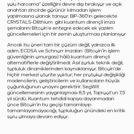
yolu harcama’’ özelliğini devre dışı bırakıyor ve açık
anahtarı zincirde görünür kılmadan işlem
yapılmasına olanak tanıyor. BIP-360'ın gelecekte
CRYSTALS-Dilithium gibi kuantum dirençli imza
şemalarını Bitcoin'e entegre edecek ek yazılım
güncellemeleri için bir zemin oluşturması planlanıyor
Ancak bu öneri tam bir çözüm değil, yalnızca ilk
adım. ECDSA ve Schnorr imzaları (Bitcoin'in işlem
güvenliğinin omurgası) hâlâ kuantum dirençli
alternatiflerle değiştirilmedi. Asıl zorluk teknik değil,
topluluk dinamiklerinden kaynaklanıyor. Bitcoin'de
hiçbir merkezi otorite yoktur; her protokol değişikliği
madencilerin, geliştiricilerin ve kullanıcıların büyük
çoğunluğunun onayını gerektirir. SegWit
güncellemesinin yaygınlaşması 8,5 yıl, Taproot'un 7,5
yıl sürdü. Kuantum tehdidi kapıya dayanmadan
önce Bitcoin'in bu geçişi tamamlayıp
tamamlayamayacağı, topluluğun önündeki en kritik
soru olmaya devam ediyor.