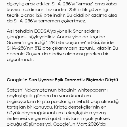
dolaylı olarak etkiler. SHA-256'yı "kırmaz" ama kaba
kuvvet saldırılarını hızlandırır. 256 bitlik güvenliği
teorik olarak 128 bite indirir. Bu ciddi bir azalma olsa
da SHA-256'yı tamamen çökertmez.
Asıl tehdidin ECDSA’ya yönelik Shor saldırısı
olduğunu söyleyebiliriz. Ancak yine de teoride
Grover'ın getirdiği "128 bite düşürme" etkisi, ileride
SHA-256'nın 512 bite çıkarılmasını zorunlu kılabilir. Bu
nedenle Grover da ciddiye alınması gereken bir
algoritmadır.
Google'ın Son Uyarısı: Eşik Dramatik Biçimde Düştü
Satoshi Nakamoto’nun bitcoinin whitepaperını
paylaştığı ilk günden bu yana kuantum
bilgisayarların kripto paralar için tehdit olup olmadığı
tartışılan bir konuydu. Kripto destekçilerinin en
büyük dayanağı kuantum teknolojisinin yavaş
ilerlemesi ve gerekli qubit miktarının çok yüksek
olduğu düşüncesiydi. Google’un Mart 2026’da