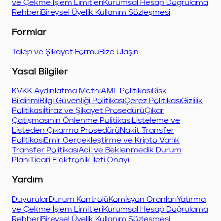
ve Çekme İşlem Limitleri
Kurumsal Hesap Doğrulama
Rehberi
Bireysel Üyelik Kullanım Sözleşmesi
Formlar
Talep ve Şikayet Formu
Bize Ulaşın
Yasal Bilgiler
KVKK Aydınlatma Metni
AML Politikası
Risk
Bildirimi
Bilgi Güvenliği Politikası
Çerez Politikası
Gizlilik
Politikası
İtiraz ve Şikayet Prosedürü
Çıkar
Çatışmasının Önlenme Politikası
Listeleme ve
Listeden Çıkarma Prosedürü
Nakit Transfer
Politikası
Emir Gerçekleştirme ve Kripto Varlık
Transfer Politikası
Acil ve Beklenmedik Durum
Planı
Ticari Elektronik İleti Onayı
Yardım
Duyurular
Durum Kontrolü
Komisyon Oranları
Yatırma
ve Çekme İşlem Limitleri
Kurumsal Hesap Doğrulama
Rehberi
Bireysel Üyelik Kullanım Sözleşmesi