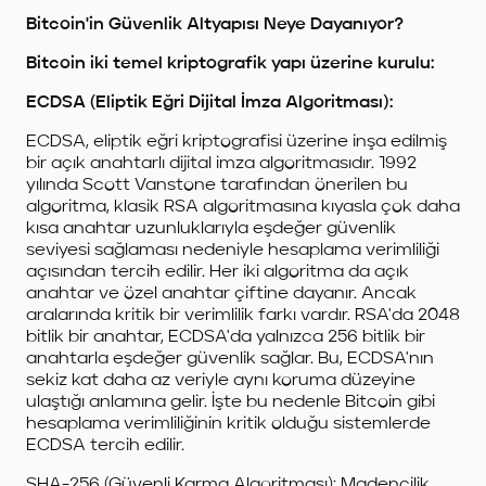
Bitcoin'in Güvenlik Altyapısı Neye Dayanıyor?
Bitcoin iki temel kriptografik yapı üzerine kurulu:
ECDSA (Eliptik Eğri Dijital İmza Algoritması):
ECDSA, eliptik eğri kriptografisi üzerine inşa edilmiş
bir açık anahtarlı dijital imza algoritmasıdır. 1992
yılında Scott Vanstone tarafından önerilen bu
algoritma, klasik RSA algoritmasına kıyasla çok daha
kısa anahtar uzunluklarıyla eşdeğer güvenlik
seviyesi sağlaması nedeniyle hesaplama verimliliği
açısından tercih edilir. Her iki algoritma da açık
anahtar ve özel anahtar çiftine dayanır. Ancak
aralarında kritik bir verimlilik farkı vardır. RSA'da 2048
bitlik bir anahtar, ECDSA'da yalnızca 256 bitlik bir
anahtarla eşdeğer güvenlik sağlar. Bu, ECDSA'nın
sekiz kat daha az veriyle aynı koruma düzeyine
ulaştığı anlamına gelir. İşte bu nedenle Bitcoin gibi
hesaplama verimliliğinin kritik olduğu sistemlerde
ECDSA tercih edilir.
SHA-256 (Güvenli Karma Algoritması): Madencilik