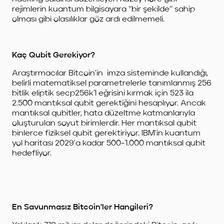
rejimlerin kuantum bilgisayara ‘’bir şekilde’’ sahip
olması gibi olasılıklar göz ardı edilmemeli.
Kaç Qubit Gerekiyor?
Araştırmacılar Bitcoin'in imza sisteminde kullandığı,
belirli matematiksel parametrelerle tanımlanmış 256
bitlik eliptik secp256k1 eğrisini kırmak için 523 ila
2.500 mantıksal qubit gerektiğini hesaplıyor. Ancak
mantıksal qubitler, hata düzeltme katmanlarıyla
oluşturulan soyut birimlerdir. Her mantıksal qubit
binlerce fiziksel qubit gerektiriyor. IBM'in kuantum
yol haritası 2029'a kadar 500-1.000 mantıksal qubit
hedefliyor.
En Savunmasız Bitcoin'ler Hangileri?