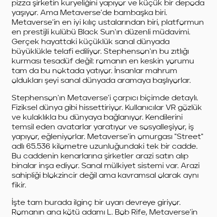
pizza şirketin kuryeliğini yapıyor ve küçük bir depoda
yaşıyor. Ama Metaverse'de bambaşka biri.
Metaverse'in en iyi kılıç ustalarından biri, platformun
en prestijli kulübü Black Sun'ın düzenli müdavimi.
Gerçek hayattaki küçüklük sanal dünyada
büyüklükle telafi ediliyor. Stephenson'ın bu zıtlığı
kurması tesadüf değil: romanın en keskin yorumu
tam da bu noktada yatıyor. İnsanlar mahrum
oldukları şeyi sanal dünyada aramaya başlıyorlar.
Stephenson'ın Metaverse'i çarpıcı biçimde detaylı.
Fiziksel dünya gibi hissettiriyor. Kullanıcılar VR gözlük
ve kulaklıkla bu dünyaya bağlanıyor. Kendilerini
temsil eden avatarlar yaratıyor ve sosyalleşiyor, iş
yapıyor, eğleniyorlar. Metaverse'in omurgası "Street"
adlı 65.536 kilometre uzunluğundaki tek bir cadde.
Bu caddenin kenarlarına şirketler arazi satın alıp
binalar inşa ediyor. Sanal mülkiyet sistemi var. Arazi
sahipliği blokzincir değil ama kavramsal olarak aynı
fikir.
İşte tam burada ilginç bir uyarı devreye giriyor.
Romanın ana kötü adamı L. Bob Rife, Metaverse'in