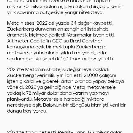
sonuna kadar metaverse'e harcanan toplam
miktar 70 milyar doları aştı. Bu rakam birçok ülkenin
yıllık savunma bütçesiyle yarışır nitelikteydi.
Meta hissesi 2022'de yüzde 64 değer kaybetti.
Zuckerberg dünyanın en zenginleri listesinde
dramatik biçimde geriledi. Yatırımcılar isyan etti.
Altimeter Capital'in CEO'su Brad Gerstner
kamuoyuna açık bir mektupla Zuckerberg'e
metaverse yatırımlarını yılda 5 milyar dolarla
sınırlamasını ve şirketi küçültmesini tavsiye etti.
2023'te Meta'nın stratejisi değişmeye başladı.
Zuckerberg "verimlilik yılı" ilan etti, 21.000 çalışanı
işten çıkardı ve giderek artan oranda yapay zekaya
yöneldi. 2026'ya gelindiğinde Meta, metaverse'e
yaklaşık 72 milyar dolar daha yatırım yapmayı
planlıyordu. Metaverse'e harcadığı miktara
neredeyse eşit. Balonun bir döngüsü bitmişti, yeni bir
döngü başlıyordu.
2024'te tablo netleşti. Reality Labs, 17,7 milyar dolar