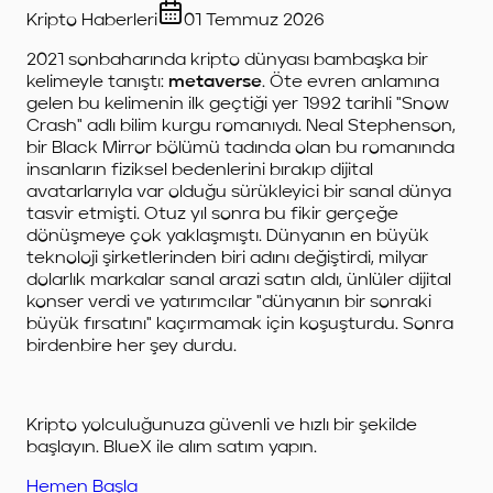
Kripto Haberleri
01 Temmuz 2026
2021 sonbaharında kripto dünyası bambaşka bir
kelimeyle tanıştı:
metaverse
. Öte evren anlamına
gelen bu kelimenin ilk geçtiği yer 1992 tarihli "Snow
Crash" adlı bilim kurgu romanıydı. Neal Stephenson,
bir Black Mirror bölümü tadında olan bu romanında
insanların fiziksel bedenlerini bırakıp dijital
avatarlarıyla var olduğu sürükleyici bir sanal dünya
tasvir etmişti. Otuz yıl sonra bu fikir gerçeğe
dönüşmeye çok yaklaşmıştı. Dünyanın en büyük
teknoloji şirketlerinden biri adını değiştirdi, milyar
dolarlık markalar sanal arazi satın aldı, ünlüler dijital
konser verdi ve yatırımcılar "dünyanın bir sonraki
büyük fırsatını" kaçırmamak için koşuşturdu. Sonra
birdenbire her şey durdu.
Kripto yolculuğunuza güvenli ve hızlı bir şekilde
başlayın. BlueX ile alım satım yapın.
Hemen Başla