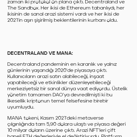
zaman iki protokol ön plana çıktı. Decentraland ve
The Sandbox. Her ikisi de Ethereum tabanlıydı, her
ikisinin de sanal arazi sistemi vardı ve her ikisi de
2021'in aşırı şişirilmiş beklentilerinin kurbanı oldu.
DECENTRALAND VE MANA:
Decentraland pandeminin en karanlık ve yalnız
günlerinin yaşandığı 2020'de piyasaya çıktı.
Kullanıcıların arazi satın alabileceği, inşaat
yapabileceği ve etkinlikler düzenleyebileceği
merkeziyetsiz bir sanal dünya vaat ediyordu. Üstelik
yönetim tamamen DAO'ya devredilmişti ki bu
ilkesellik kriptonun temel felsefesine birebir
uyumluydu.
MANA tokeni, Kasım 2021'deki metaverse
çılgınlığında tam 5,90 dolara ulaştı ve piyasa değeri
10 milyar doların üzerine çıktı. Arazi NFT'leri çift
haneli ETH değerleriyle el değiştiriyordu. Platform