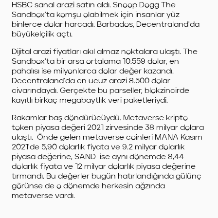
HSBC sanal arazi satın aldı. Snoop Dogg The
Sandbox'ta komşu olabilmek için insanlar yüz
binlerce dolar harcadı. Barbados, Decentraland'da
büyükelçilik açtı.
Dijital arazi fiyatları akıl almaz noktalara ulaştı. The
Sandbox'ta bir arsa ortalama 10.559 dolar, en
pahalısı ise milyonlarca dolar değer kazandı.
Decentraland'da en ucuz arazi 8.500 dolar
civarındaydı. Gerçekte bu parseller, blokzincirde
kayıtlı birkaç megabaytlık veri paketleriydi.
Rakamlar baş döndürücüydü. Metaverse kripto
token piyasa değeri 2021 zirvesinde 38 milyar dolara
ulaştı.
Önde gelen metaverse coinleri MANA Kasım
2021'de 5,90 dolarlık fiyata ve 9.2 milyar dolarlık
piyasa değerine, SAND
ise aynı dönemde 8,44
dolarlık fiyata ve 12 milyar dolarlık piyasa değerine
tırmandı. Bu değerler bugün hatırlandığında gülünç
görünse de o dönemde herkesin ağzında
metaverse vardı.