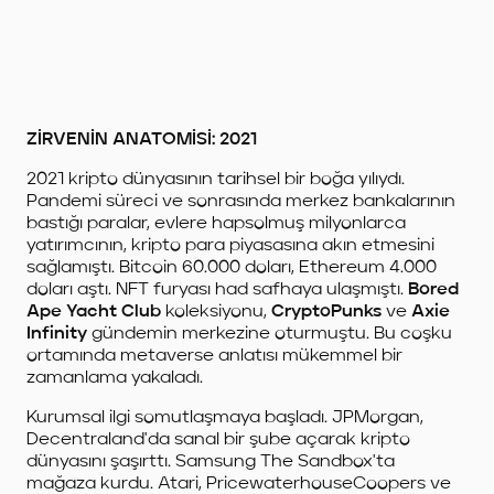
ZİRVENİN ANATOMİSİ: 2021
2021 kripto dünyasının tarihsel bir boğa yılıydı.
Pandemi süreci ve sonrasında merkez bankalarının
bastığı paralar, evlere hapsolmuş milyonlarca
yatırımcının, kripto para piyasasına akın etmesini
sağlamıştı. Bitcoin 60.000 doları, Ethereum 4.000
doları aştı. NFT furyası had safhaya ulaşmıştı.
Bored
Ape Yacht Club
koleksiyonu,
CryptoPunks
ve
Axie
Infinity
gündemin merkezine oturmuştu. Bu coşku
ortamında metaverse anlatısı mükemmel bir
zamanlama yakaladı.
Kurumsal ilgi somutlaşmaya başladı. JPMorgan,
Decentraland'da sanal bir şube açarak kripto
dünyasını şaşırttı. Samsung The Sandbox'ta
mağaza kurdu. Atari, Pricewater­houseCoopers ve