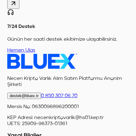
7/24 Destek
Günün her saati destek ekibimize ulaşabilirsiniz.
Hemen Ulaş
Necen Kripto Varlık Alım Satım Platformu Anonim
Şirketi
destek@bluex.tr
0 850 307 06 70
Mersis No: 0630096896200001
KEP Adresi:
necenkriptovarlik@hs01.kep.tr
UETS: 25909-96373-01361
Yasal Bilgiler