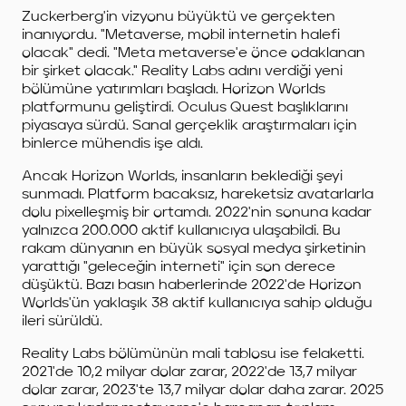
Zuckerberg'in vizyonu büyüktü ve gerçekten
inanıyordu. "Metaverse, mobil internetin halefi
olacak" dedi. "Meta metaverse'e önce odaklanan
bir şirket olacak." Reality Labs adını verdiği yeni
bölümüne yatırımları başladı. Horizon Worlds
platformunu geliştirdi. Oculus Quest başlıklarını
piyasaya sürdü. Sanal gerçeklik araştırmaları için
binlerce mühendis işe aldı.
Ancak Horizon Worlds, insanların beklediği şeyi
sunmadı. Platform bacaksız, hareketsiz avatarlarla
dolu pixelleşmiş bir ortamdı. 2022'nin sonuna kadar
yalnızca 200.000 aktif kullanıcıya ulaşabildi. Bu
rakam dünyanın en büyük sosyal medya şirketinin
yarattığı "geleceğin interneti" için son derece
düşüktü. Bazı basın haberlerinde 2022'de Horizon
Worlds'ün yaklaşık 38 aktif kullanıcıya sahip olduğu
ileri sürüldü.
Reality Labs bölümünün mali tablosu ise felaketti.
2021'de 10,2 milyar dolar zarar, 2022'de 13,7 milyar
dolar zarar, 2023'te 13,7 milyar dolar daha zarar. 2025