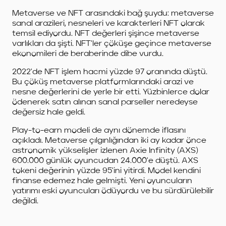
Metaverse ve NFT arasındaki bağ şuydu: metaverse
sanal arazileri, nesneleri ve karakterleri NFT olarak
temsil ediyordu. NFT değerleri şişince metaverse
varlıkları da şişti. NFT'ler çöküşe geçince metaverse
ekonomileri de beraberinde dibe vurdu.
2022'de NFT işlem hacmi yüzde 97 oranında düştü.
Bu çöküş metaverse platformlarındaki arazi ve
nesne değerlerini de yerle bir etti. Yüzbinlerce dolar
ödenerek satın alınan sanal parseller neredeyse
değersiz hale geldi.
Play-to-earn modeli de aynı dönemde iflasını
açıkladı. Metaverse çılgınlığından iki ay kadar önce
astronomik yükselişler izlenen Axie Infinity (AXS)
600.000 günlük oyuncudan 24.000'e düştü. AXS
tokeni değerinin yüzde 95'ini yitirdi. Model kendini
finanse edemez hale gelmişti. Yeni oyuncuların
yatırımı eski oyuncuları ödüyordu ve bu sürdürülebilir
değildi.