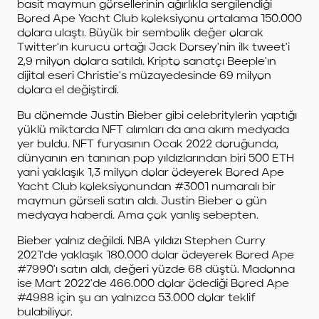
basit maymun görsellerinin ağırlıkla sergilendiği
Bored Ape Yacht Club koleksiyonu ortalama 150.000
dolara ulaştı. Büyük bir sembolik değer olarak
Twitter'ın kurucu ortağı Jack Dorsey'nin ilk tweet'i
2,9 milyon dolara satıldı. Kripto sanatçı Beeple'ın
dijital eseri Christie's müzayedesinde 69 milyon
dolara el değiştirdi.
Bu dönemde Justin Bieber gibi celebritylerin yaptığı
yüklü miktarda NFT alımları da ana akım medyada
yer buldu. NFT furyasının Ocak 2022 doruğunda,
dünyanın en tanınan pop yıldızlarından biri 500 ETH
yani yaklaşık 1,3 milyon dolar ödeyerek Bored Ape
Yacht Club koleksiyonundan #3001 numaralı bir
maymun görseli satın aldı. Justin Bieber o gün
medyaya haberdi. Ama çok yanlış sebepten.
Bieber yalnız değildi. NBA yıldızı Stephen Curry
2021'de yaklaşık 180.000 dolar ödeyerek Bored Ape
#7990'ı satın aldı, değeri yüzde 68 düştü. Madonna
ise Mart 2022'de 466.000 dolar ödediği Bored Ape
#4988 için şu an yalnızca 53.000 dolar teklif
bulabiliyor.