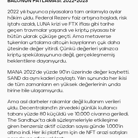
BALONUN PATLAMASI: 2022-2023
2022 yılı boyunca piyasalara tam anlamıyla ayılar
hâkim oldu. Federal Rezerv faiz artışına başladı, risk
iştahı azaldı, LUNA krizi ve FTX iflası gibi tarihe
geçen travmalar yaşandı ve kripto piyasası bir
bütün olarak çöküşe geçti. Ama metaverse
tokenları ortalama altcoin kayıplarının çok daha
ötesinde değer yitirdi. Çünkü değerleri yalnızca
kripto spekülasyonuna değil, gerçekleşmemiş
beklentilere dayanıyordu.
MANA 2022'de yüzde 90'ın üzerinde değer kaybetti.
SAND da aynı kaderi paylaştı. Yılın sonunda her ikisi
de tüm zamanların en yüksek değerlerinin onda
birine bile ulaşamıyordu.
Ama asıl darbeler rakamlar değil kullanım verileri
oldu. Decentraland'ın zirvedeki günlük kullanıcı
tabanı yüzde 80 küçüldü ve 10.000 civarına geriledi.
The Sandbox'ta akıllı sözleşmeleriyle etkileşime
giren benzersiz aktif cüzdan sayısı günde 1.000'in
altına indi. Her iki platform için de NFT arazi satışları