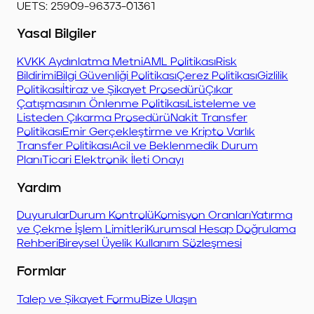
UETS: 25909-96373-01361
Yasal Bilgiler
KVKK Aydınlatma Metni
AML Politikası
Risk
Bildirimi
Bilgi Güvenliği Politikası
Çerez Politikası
Gizlilik
Politikası
İtiraz ve Şikayet Prosedürü
Çıkar
Çatışmasının Önlenme Politikası
Listeleme ve
Listeden Çıkarma Prosedürü
Nakit Transfer
Politikası
Emir Gerçekleştirme ve Kripto Varlık
Transfer Politikası
Acil ve Beklenmedik Durum
Planı
Ticari Elektronik İleti Onayı
Yardım
Duyurular
Durum Kontrolü
Komisyon Oranları
Yatırma
ve Çekme İşlem Limitleri
Kurumsal Hesap Doğrulama
Rehberi
Bireysel Üyelik Kullanım Sözleşmesi
Formlar
Talep ve Şikayet Formu
Bize Ulaşın