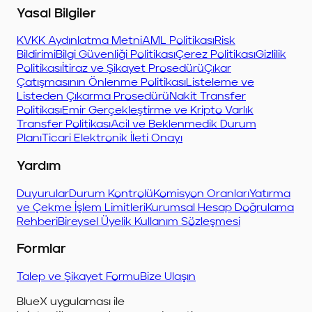
Yasal Bilgiler
KVKK Aydınlatma Metni
AML Politikası
Risk
Bildirimi
Bilgi Güvenliği Politikası
Çerez Politikası
Gizlilik
Politikası
İtiraz ve Şikayet Prosedürü
Çıkar
Çatışmasının Önlenme Politikası
Listeleme ve
Listeden Çıkarma Prosedürü
Nakit Transfer
Politikası
Emir Gerçekleştirme ve Kripto Varlık
Transfer Politikası
Acil ve Beklenmedik Durum
Planı
Ticari Elektronik İleti Onayı
Yardım
Duyurular
Durum Kontrolü
Komisyon Oranları
Yatırma
ve Çekme İşlem Limitleri
Kurumsal Hesap Doğrulama
Rehberi
Bireysel Üyelik Kullanım Sözleşmesi
Formlar
Talep ve Şikayet Formu
Bize Ulaşın
BlueX uygulaması ile