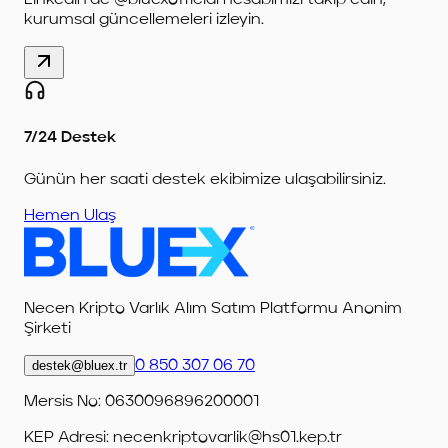
LinkedIn’de @bluexofficial hesabımızı takip edin,
kurumsal güncellemeleri izleyin.
7/24 Destek
Günün her saati destek ekibimize ulaşabilirsiniz.
Hemen Ulaş
Necen Kripto Varlık Alım Satım Platformu Anonim
Şirketi
destek@bluex.tr
0 850 307 06 70
Mersis No: 0630096896200001
KEP Adresi:
necenkriptovarlik@hs01.kep.tr