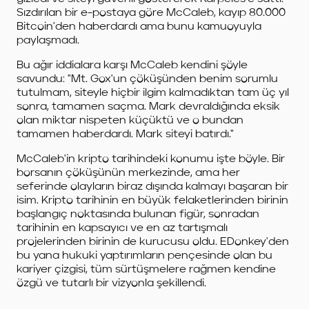
Sızdırılan bir e-postaya göre McCaleb, kayıp 80.000
Bitcoin'den haberdardı ama bunu kamuoyuyla
paylaşmadı.
Bu ağır iddialara karşı McCaleb kendini şöyle
savundu: "Mt. Gox'un çöküşünden benim sorumlu
tutulmam, siteyle hiçbir ilgim kalmadıktan tam üç yıl
sonra, tamamen saçma. Mark devraldığında eksik
olan miktar nispeten küçüktü ve o bundan
tamamen haberdardı. Mark siteyi batırdı."
McCaleb'in kripto tarihindeki konumu işte böyle. Bir
borsanın çöküşünün merkezinde, ama her
seferinde olayların biraz dışında kalmayı başaran bir
isim. Kripto tarihinin en büyük felaketlerinden birinin
başlangıç noktasında bulunan figür, sonradan
tarihinin en kapsayıcı ve en az tartışmalı
projelerinden birinin de kurucusu oldu. EDonkey'den
bu yana hukuki yaptırımların pençesinde olan bu
kariyer çizgisi, tüm sürtüşmelere rağmen kendine
özgü ve tutarlı bir vizyonla şekillendi.