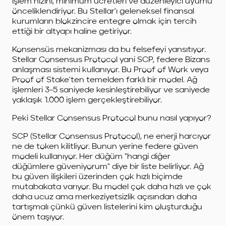
işlem hızını, minimum ücretleri ve düzenleyici uyumu
önceliklendiriyor. Bu Stellar'ı geleneksel finansal
kurumların blokzincire entegre olmak için tercih
ettiği bir altyapı haline getiriyor.
Konsensüs mekanizması da bu felsefeyi yansıtıyor.
Stellar Consensus Protocol yani SCP, federe Bizans
anlaşması sistemi kullanıyor. Bu Proof of Work veya
Proof of Stake'ten temelden farklı bir model. Ağ
işlemleri 3-5 saniyede kesinleştirebiliyor ve saniyede
yaklaşık 1.000 işlem gerçekleştirebiliyor.
Peki Stellar Consensus Protocol bunu nasıl yapıyor?
SCP (Stellar Consensus Protocol), ne enerji harcıyor
ne de token kilitliyor. Bunun yerine federe güven
modeli kullanıyor. Her düğüm "hangi diğer
düğümlere güveniyorum" diye bir liste belirliyor. Ağ
bu güven ilişkileri üzerinden çok hızlı biçimde
mutabakata varıyor. Bu model çok daha hızlı ve çok
daha ucuz ama merkeziyetsizlik açısından daha
tartışmalı çünkü güven listelerini kim oluşturduğu
önem taşıyor.