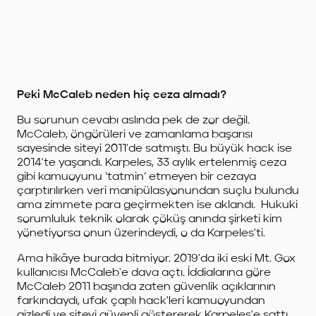
Peki McCaleb neden hiç ceza almadı?
Bu sorunun cevabı aslında pek de zor değil.
McCaleb, öngörüleri ve zamanlama başarısı
sayesinde siteyi 2011'de satmıştı. Bu büyük hack ise
2014'te yaşandı. Karpeles, 33 aylık ertelenmiş ceza
gibi kamuoyunu ‘tatmin’ etmeyen bir cezaya
çarptırılırken veri manipülasyonundan suçlu bulundu
ama zimmete para geçirmekten ise aklandı.
Hukuki
sorumluluk teknik olarak çöküş anında şirketi kim
yönetiyorsa onun üzerindeydi, o da Karpeles'ti.
Ama hikâye burada bitmiyor. 2019'da iki eski Mt. Gox
kullanıcısı McCaleb'e dava açtı. İddialarına göre
McCaleb 2011 başında zaten güvenlik açıklarının
farkındaydı, ufak çaplı hack'leri kamuoyundan
gizledi ve siteyi güvenli göstererek Karpeles'e sattı.