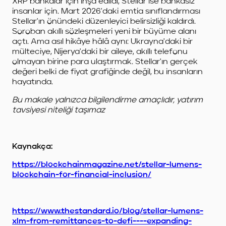
XRP bankalar için inşa edildi, Stellar ise bankasız
insanlar için. Mart 2026'daki emtia sınıflandırması
Stellar'ın önündeki düzenleyici belirsizliği kaldırdı.
Soroban akıllı sözleşmeleri yeni bir büyüme alanı
açtı. Ama asıl hikâye hâlâ aynı: Ukrayna'daki bir
mülteciye, Nijerya'daki bir aileye, akıllı telefonu
olmayan birine para ulaştırmak. Stellar'ın gerçek
değeri belki de fiyat grafiğinde değil, bu insanların
hayatında.
Bu makale yalnızca bilgilendirme amaçlıdır, yatırım
tavsiyesi niteliği taşımaz
Kaynakça:
https://blockchainmagazine.net/stellar-lumens-
blockchain-for-financial-inclusion/
https://www.thestandard.io/blog/stellar-lumens-
xlm-from-remittances-to-defi----expanding-