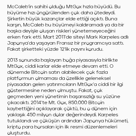
McCaleb’in sahibi olduğu MtGox hızla büyüdü. Bu
büyüme hızı öngörülenden çok daha ötedeydi.
Şirketin büyük kazançlar elde ettiği açıktı. Buna
karşın, McCaleb bu büyümeyi kaldıramadı ya da bir
başka deyişle oluşan riskleri yönetemeyeceğini
erken fark etti. Mart 2011'de siteyi Mark Karpeles adlı
Japonya'da yaşayan Fransız bir programcıya sattı.
Fakat şirketteki yüzde 12’lik payını korudu.
2013 sonunda başlayan boğa piyasasıyla birlikte
MtGox, ciddi karlar elde etmeye devam etti. O
dönemde Bitcoin satın alabilecek çok fazla
platformun olmaması da özellikle geleneksel
piyasadan gelen yatırımcıların MtGox’a ciddi bir ilgi
göstermesine neden olmuştu. Fakat, çok
geçmeden yeni yönetimin başarısızlığı su yüzüne
çıkacaktı. 2014'te Mt. Gox, 850.000 Bitcoin
kaybettiğini açıklayarak çöktü, bu o dönem için
yaklaşık 450 milyon dolar değerindeydi. Karpeles
tutuklandı ve çöküşün ardından Japonya hükümeti,
kripto para borsaları için ilk resmi düzenlemeleri
oluşturdu.