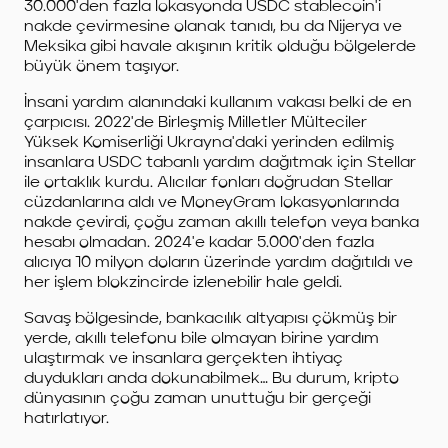
30.000'den fazla lokasyonda USDC stablecoin'i
nakde çevirmesine olanak tanıdı, bu da Nijerya ve
Meksika gibi havale akışının kritik olduğu bölgelerde
büyük önem taşıyor.
İnsani yardım alanındaki kullanım vakası belki de en
çarpıcısı. 2022'de Birleşmiş Milletler Mülteciler
Yüksek Komiserliği Ukrayna'daki yerinden edilmiş
insanlara USDC tabanlı yardım dağıtmak için Stellar
ile ortaklık kurdu. Alıcılar fonları doğrudan Stellar
cüzdanlarına aldı ve MoneyGram lokasyonlarında
nakde çevirdi, çoğu zaman akıllı telefon veya banka
hesabı olmadan. 2024'e kadar 5.000'den fazla
alıcıya 10 milyon doların üzerinde yardım dağıtıldı ve
her işlem blokzincirde izlenebilir hale geldi.
Savaş bölgesinde, bankacılık altyapısı çökmüş bir
yerde, akıllı telefonu bile olmayan birine yardım
ulaştırmak ve insanlara gerçekten ihtiyaç
duydukları anda dokunabilmek… Bu durum, kripto
dünyasının çoğu zaman unuttuğu bir gerçeği
hatırlatıyor.