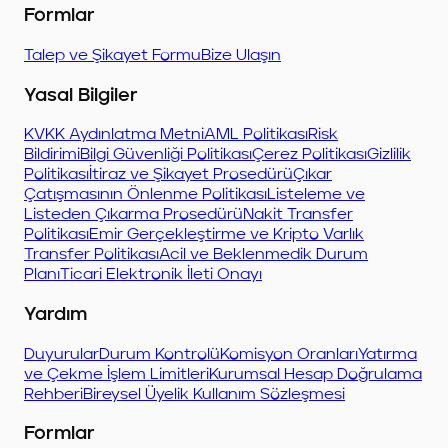
Formlar
Talep ve Şikayet Formu
Bize Ulaşın
Yasal Bilgiler
KVKK Aydınlatma Metni
AML Politikası
Risk
Bildirimi
Bilgi Güvenliği Politikası
Çerez Politikası
Gizlilik
Politikası
İtiraz ve Şikayet Prosedürü
Çıkar
Çatışmasının Önlenme Politikası
Listeleme ve
Listeden Çıkarma Prosedürü
Nakit Transfer
Politikası
Emir Gerçekleştirme ve Kripto Varlık
Transfer Politikası
Acil ve Beklenmedik Durum
Planı
Ticari Elektronik İleti Onayı
Yardım
Duyurular
Durum Kontrolü
Komisyon Oranları
Yatırma
ve Çekme İşlem Limitleri
Kurumsal Hesap Doğrulama
Rehberi
Bireysel Üyelik Kullanım Sözleşmesi
Formlar