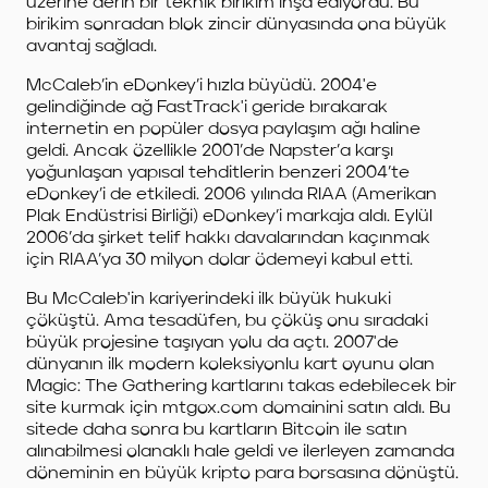
üzerine derin bir teknik birikim inşa ediyordu. Bu
birikim sonradan blok zincir dünyasında ona büyük
avantaj sağladı.
McCaleb’in eDonkey’i hızla büyüdü. 2004'e
gelindiğinde ağ FastTrack'i geride bırakarak
internetin en popüler dosya paylaşım ağı haline
geldi. Ancak özellikle 2001’de Napster’a karşı
yoğunlaşan yapısal tehditlerin benzeri 2004’te
eDonkey’i de etkiledi. 2006 yılında RIAA (Amerikan
Plak Endüstrisi Birliği) eDonkey’i markaja aldı. Eylül
2006’da şirket telif hakkı davalarından kaçınmak
için RIAA’ya 30 milyon dolar ödemeyi kabul etti.
Bu McCaleb'in kariyerindeki ilk büyük hukuki
çöküştü. Ama tesadüfen, bu çöküş onu sıradaki
büyük projesine taşıyan yolu da açtı. 2007'de
dünyanın ilk modern koleksiyonlu kart oyunu olan
Magic: The Gathering kartlarını takas edebilecek bir
site kurmak için mtgox.com domainini satın aldı. Bu
sitede daha sonra bu kartların Bitcoin ile satın
alınabilmesi olanaklı hale geldi ve ilerleyen zamanda
döneminin en büyük kripto para borsasına dönüştü.