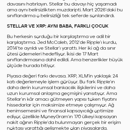
davasını hatırlayın. Stellar bu davayı hiç yaşamadı
ama aynı belirsizlikten muzdaripti. Mart 2026'daki bu
sınıflandırma o belirsizliği tek seferde sonlandırdı.
STELLAR VE XRP: AYNI BABA, FARKLI ÇOCUK
Bu herkesin sorduğu bir karşılaştırma ve adil bir
karşılaştırma. Jed McCaleb, 2012'de Ripple'ı kurdu,
2014'te ayrıldı ve Stellar'ı yarattı. Her iki ağ da sınır
ötesi ödemeleri hedefliyor. İkisi de 17 Mart
sınıflandırmasına dahil edildi. Ama benzerlikler büyük
ölçüde burada bitiyor.
Piyasa değeri farkı devasa. XRP, XLM'in yaklaşık 24
katı değerlemeyle işlem görüyor. Bu fark Ripple'ın
daha derin kurumsal bankacılık ilişkilerini ve daha
uzun kurumsal anlaşma geçmişini yansıtıyor. Ama
Stellar'ın kâr amacı gütmeyen yapısı token fiyatını
hissedarlar için maksimize etmeye çalışmıyor. Ağ
benimsemesini ve finansal kapsayıcılığı optimize
ediyor, özellikle MoneyGram'ın 170 ülkeyi kapsayan
nakit ağının Ripple'da bulunmayan gerçek bir erişim
noktası yarattığı gelişmekte olan piyasalarda.