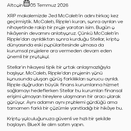
Altcoin
05 Temmuz 2026
XRP makalemizde Jed McCaleb'in adını birkaç kez
geçirmiştik. McCaleb, Ripple'ı kuran, sonra ayrılan ve
nihayetinde rakip bir proje yaratan isim. Bugün o
hikâyenin devamını anlatıyoruz. Çünkü McCaleb'in
Ripple'dan ayrıldıktan sonra kurduğu Stellar, kripto
dünyasında eski popülaritesinde olmasa da
kurumsal projelere ara vermeden devam eden
önemli bir protokol.
Stellar'ın hikayesi tipik bir ortak anlaşmazlığıyla
başlıyor. McCaleb, Ripple’dan projenin yönü
konusunda oluşan görüş farklılıkları sonucu ayrıldı.
Ripple doğrudan büyük finans kurumlarına hizmet
sağlamayı hedeflerken Stellar bu kurumları finansal
erişimi olmayan bireylere ulaşmanın bir aracı olarak
görüyor. Aynı adamın aynı problemi gördüğü ama
tamamen farklı bir çözümle yanıtladığı bir hikâye bu.
Kripto yolculuğunuza güvenli ve hızlı bir şekilde
başlayın. BlueX ile alım satım yapın.