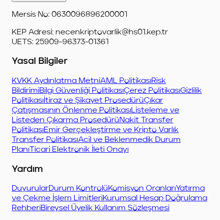
Mersis No: 0630096896200001
KEP Adresi:
necenkriptovarlik@hs01.kep.tr
UETS: 25909-96373-01361
Yasal Bilgiler
KVKK Aydınlatma Metni
AML Politikası
Risk
Bildirimi
Bilgi Güvenliği Politikası
Çerez Politikası
Gizlilik
Politikası
İtiraz ve Şikayet Prosedürü
Çıkar
Çatışmasının Önlenme Politikası
Listeleme ve
Listeden Çıkarma Prosedürü
Nakit Transfer
Politikası
Emir Gerçekleştirme ve Kripto Varlık
Transfer Politikası
Acil ve Beklenmedik Durum
Planı
Ticari Elektronik İleti Onayı
Yardım
Duyurular
Durum Kontrolü
Komisyon Oranları
Yatırma
ve Çekme İşlem Limitleri
Kurumsal Hesap Doğrulama
Rehberi
Bireysel Üyelik Kullanım Sözleşmesi