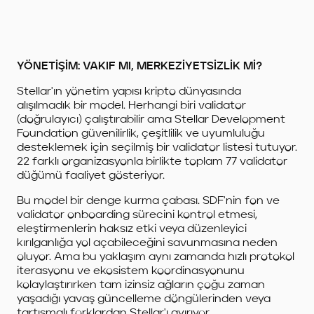
YÖNETİŞİM: VAKIF MI, MERKEZİYETSİZLİK Mİ?
Stellar'ın yönetim yapısı kripto dünyasında
alışılmadık bir model. Herhangi biri validator
(doğrulayıcı) çalıştırabilir ama Stellar Development
Foundation güvenilirlik, çeşitlilik ve uyumluluğu
desteklemek için seçilmiş bir validator listesi tutuyor.
22 farklı organizasyonla birlikte toplam 77 validator
düğümü faaliyet gösteriyor.
Bu model bir denge kurma çabası. SDF'nin fon ve
validator onboarding sürecini kontrol etmesi,
eleştirmenlerin haksız etki veya düzenleyici
kırılganlığa yol açabileceğini savunmasına neden
oluyor. Ama bu yaklaşım aynı zamanda hızlı protokol
iterasyonu ve ekosistem koordinasyonunu
kolaylaştırırken tam izinsiz ağların çoğu zaman
yaşadığı yavaş güncelleme döngülerinden veya
tartışmalı forklardan Stellar'ı ayırıyor.